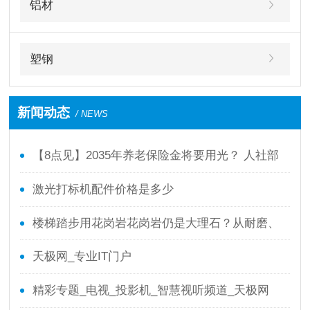
铝材
塑钢
新闻动态
/ NEWS
【8点见】2035年养老保险金将要用光？ 人社部
回应了！
激光打标机配件价格是多少
楼梯踏步用花岗岩花岗岩仍是大理石？从耐磨、
防滑、本钱全面剖析
天极网_专业IT门户
精彩专题_电视_投影机_智慧视听频道_天极网