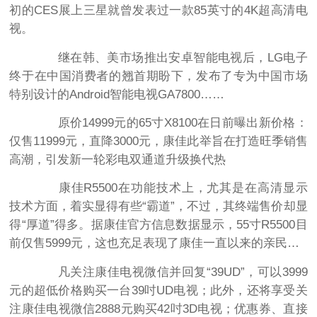
初的CES展上三星就曾发表过一款85英寸的4K超高清电
视。
继在韩、美市场推出安卓智能电视后，LG电子
终于在中国消费者的翘首期盼下，发布了专为中国市场
特别设计的Android智能电视GA7800……
原价14999元的65寸X8100在日前曝出新价格：
仅售11999元，直降3000元，康佳此举旨在打造旺季销售
高潮，引发新一轮彩电双通道升级换代热
康佳R5500在功能技术上，尤其是在高清显示
技术方面，着实显得有些“霸道”，不过，其终端售价却显
得“厚道”得多。据康佳官方信息数据显示，55寸R5500目
前仅售5999元，这也充足表现了康佳一直以来的亲民…
凡关注康佳电视微信并回复“39UD”，可以3999
元的超低价格购买一台39吋UD电视；此外，还将享受关
注康佳电视微信2888元购买42吋3D电视；优惠券、直接