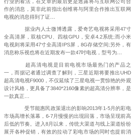
行业的看法，在文章的最后更是透露将与互联网公司合
作的消息，莫非此前指出创维将与阿里合作推出互联网
电视的消息得到了证…
据业内人士微博透露，爱奇艺电视将采用47寸
全高清屏，双核CPU、四核GPU，安卓4.2系统;而小米
电视则将采用47寸全高清IPS屏，8G存储空间;另外，有
消息称乐视也将在近期发布一款47吋电视，型号为…
超高清电视是目前电视市场最热门的产品之
一，而据记者通过调查了解到，三星近期将要推出UHD
超高清电视F9000，不仅延续了三星电视一贯惊艳的外观
设计风格，更具备了3840*2160像素的超高清分辨率，是
一款真正…
受节能惠民政策退出的影响2013年1-5月的彩电
市场高增长落幕，6-7月慢慢的出现回落，市场呈现前高
后低的节奏。进入8月以来，传统大渠道与线上渠道纷纷
展开各种促销，有效的拉动了彩电市场的同时也提前消