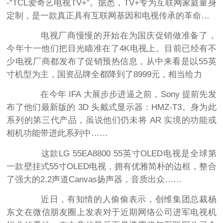
-“TCL爱奇艺电视TV+”。据悉，TV+专为互联网家庭量身
定制，是一款真正具有互联网基因和电视传承的革命…
电视厂商慢慢的开始在为国庆促销做准备了，
今年十一他们把目光瞄准在了4K电视上。目前已经有不
少电视厂商都发布了促销预热信息，从中来看是以55英
寸机型为主，国资品牌全都降到了8999元，相当给力
在今年 IFA 大展步步进逼之前，Sony 提前先发
布了他们最新版的 3D 头戴式显示器：HMZ-T3。身为此
系列的第三代产品，虽说他们仍未将 AR 实境的功能或
相机功能带进此系列中……
这款LG 55EA8800 55英寸OLED电视是全球第
一款壁挂式55寸OLED电视，拥有优雅简朴的边框，整合
了强大的2.2声道Canvas扬声器，音质出众……
近日，有知情的人偷偷表示，创维集团总裁杨
东文在微信朋友圈上发表对于近期网络公司进军电视机