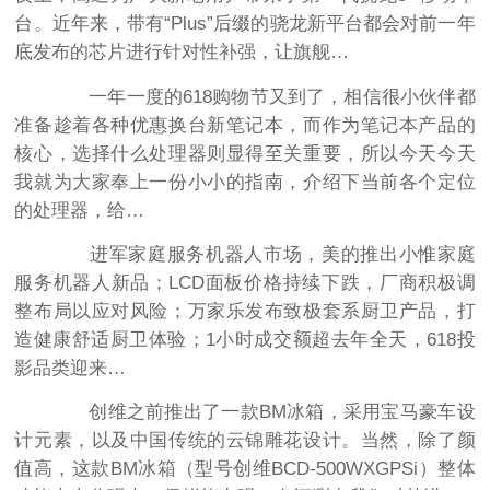
台。近年来，带有“Plus”后缀的骁龙新平台都会对前一年
底发布的芯片进行针对性补强，让旗舰…
一年一度的618购物节又到了，相信很小伙伴都
准备趁着各种优惠换台新笔记本，而作为笔记本产品的
核心，选择什么处理器则显得至关重要，所以今天今天
我就为大家奉上一份小小的指南，介绍下当前各个定位
的处理器，给…
进军家庭服务机器人市场，美的推出小惟家庭
服务机器人新品；LCD面板价格持续下跌，厂商积极调
整布局以应对风险；万家乐发布致极套系厨卫产品，打
造健康舒适厨卫体验；1小时成交额超去年全天，618投
影品类迎来…
创维之前推出了一款BM冰箱，采用宝马豪车设
计元素，以及中国传统的云锦雕花设计。当然，除了颜
值高，这款BM冰箱（型号创维BCD-500WXGPSi）整体