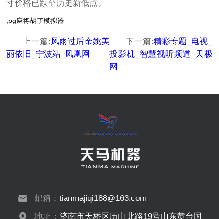
寸价格已跌至历史新低点。
,pg麻将胡了模拟器
上一篇:
风雨过后余姚美
下一篇:
精彩专题_电视_
丽依旧_宁波站_凤凰网
投影机_智慧视听频道_天极
网
邮箱：
tianmajiqi188@163.com
地址：
济南市天桥区历山北路19号山东黄台国